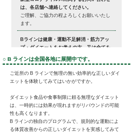
は、各店舗へ連絡してください。
ご理解、ご協力の程よろしくお願いいたし
ます。
Bラインは健康・運動不足解消・筋力アッ
プ・ダイエットをお考えの方、又は全てを
お考えの女性にピッタリです。
○ B ラインは全国各地に展開中です。
あなたのご希望を叶える、お手伝いをいた
します。
ご近所の B ラインで無理の無い効率的な正しいダイ
エットを体験してみてはいかがですか。
Bラインは店舗によってプログラムが異な
ります。
ダイエット食品や食事制限に頼る無理なダイエット
ご希望の店舗に直接お問い合わせくださ
は、一時的には効果が現れますがリバウンドの可能
い！
性も高くなります。
B ラインの独自のプログラムで、規則的な運動によ
る体質改善からの正しいダイエットを実感してみて