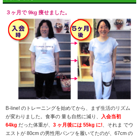
３ヶ月で 9kg 痩せました。
B-line! のトレーニングを始めてから、まず生活のリズム
が変わりました。食事の 量も自然に減り、
入会当初
64kg
だった体重が、
3 ヶ月後には 55kg に!
、それま でウ
エストが 80cm の男性用パンツを履いてたのが、67cm の