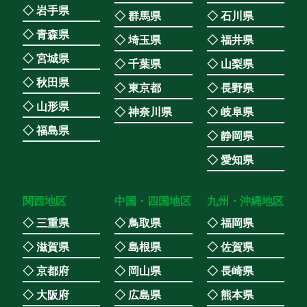
◇ 岩手県
◇ 群馬県
◇ 石川県
◇ 青森県
◇ 埼玉県
◇ 福井県
◇ 宮城県
◇ 千葉県
◇ 山梨県
◇ 秋田県
◇ 東京都
◇ 長野県
◇ 山形県
◇ 神奈川県
◇ 岐阜県
◇ 福島県
◇ 静岡県
◇ 愛知県
関西地区
中国・四国地区
九州・沖縄地区
◇ 三重県
◇ 鳥取県
◇ 福岡県
◇ 滋賀県
◇ 島根県
◇ 佐賀県
◇ 京都府
◇ 岡山県
◇ 長崎県
◇ 大阪府
◇ 広島県
◇ 熊本県