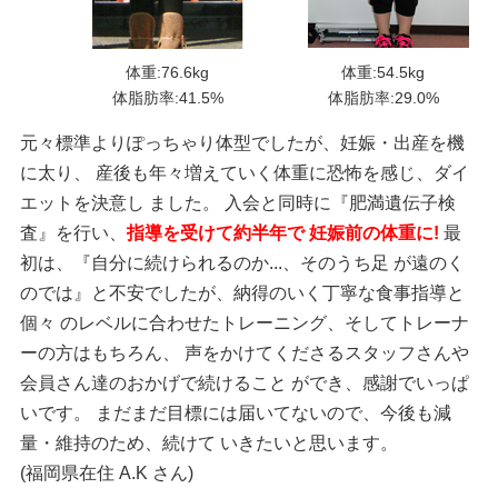
体重:76.6kg
体重:54.5kg
体脂肪率:41.5%
体脂肪率:29.0%
元々標準よりぽっちゃり体型でしたが、妊娠・出産を機
に太り、 産後も年々増えていく体重に恐怖を感じ、ダイ
エットを決意し ました。 入会と同時に『肥満遺伝子検
査』を行い、
指導を受けて約半年で 妊娠前の体重に!
最
初は、『自分に続けられるのか...、そのうち足 が遠のく
のでは』と不安でしたが、納得のいく丁寧な食事指導と
個々 のレベルに合わせたトレーニング、そしてトレーナ
ーの方はもちろん、 声をかけてくださるスタッフさんや
会員さん達のおかげで続けること ができ、感謝でいっぱ
いです。 まだまだ目標には届いてないので、今後も減
量・維持のため、続けて いきたいと思います。
(福岡県在住 A.K さん)